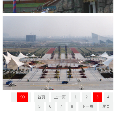
山海关海洋公园表演场
90
首页
上一页
1
2
3
4
5
6
7
8
下一页
尾页