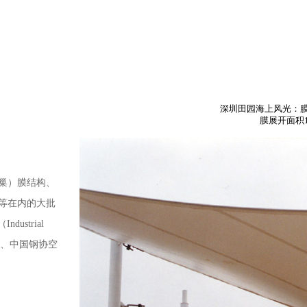
深圳田园海上风光：膜展
膜展开面积1
鸟巢）膜结构、
等在内的大批
strial
获鲁班奖、中国钢协空