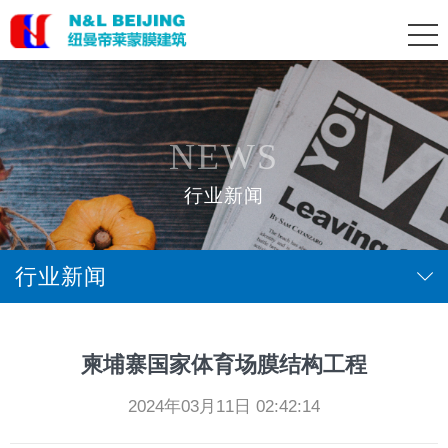
NEWS
行业新闻
行业新闻
柬埔寨国家体育场膜结构工程
2024年03月11日 02:42:14