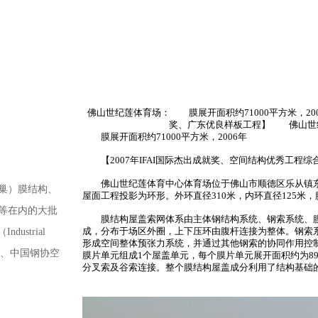
佛山世纪莲体育场： 膜展开面积约71000平方米，20
奖、广东优良样板工程】 佛山世
膜展开面积约71000平方米，2006年
【2007年IFAI国际杰出成就奖、空间结构优秀工程
佛山世纪莲体育中心体育场位于佛山市顺德区乐从镇东平河
鸟巢）膜结构、
屋面工程投影为环形。外环直径310米，内环直径125米，膜
等在内的大批
膜结构屋盖索网体系由主体钢结构系统、钢索系统、膜
成，分布于场区外圈，上下压环由腹杆连接为整体。钢索
strial
形成空间整体预张力系统，并通过其他钢索的协同作用控制
获鲁班奖、中国钢协空
膜片单元组成1个屋盖单元，每个膜片单元展开面积约为8
分叉索及谷索连接。整个膜结构屋盖成分利用了结构基础