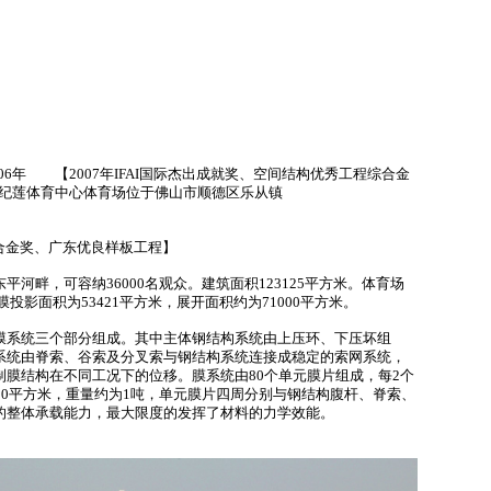
06年 【2007年IFAI国际杰出成就奖、空间结构优秀工程综合金
纪莲体育中心体育场位于佛山市顺德区乐从镇
综合金奖、广东优良样板工程】
畔，可容纳36000名观众。建筑面积123125平方米。体育场
投影面积为53421平方米，展开面积约为71000平方米。
系统三个部分组成。其中主体钢结构系统由上压环、下压坏组
系统由脊索、谷索及分叉索与钢结构系统连接成稳定的索网系统，
膜结构在不同工况下的位移。膜系统由80个单元膜片组成，每2个
90平方米，重量约为1吨，单元膜片四周分别与钢结构腹杆、脊索、
的整体承载能力，最大限度的发挥了材料的力学效能。