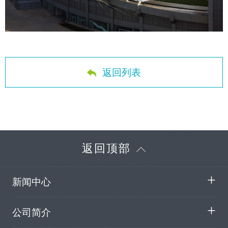
返回列表
返回顶部
新闻中心
公司简介