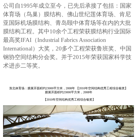
公司自1995年成立至今，已先后承接了包括：国家
体育场（鸟巢）膜结构、佛山世纪莲体育场、肯尼
亚国际机场膜结构、青岛颐中体育场等在内的大批
膜结构工程。其中10余个工程荣获膜结构行业国际
最高奖IFAI（Industrial Fabrics Association
International）大奖，20多个工程荣获鲁班奖、中国
钢协空间结构分会奖。并于2015年荣获国家科学技
术进步二等奖。
淮北体育场：膜展开面积约23000平方米，2008年 【2010年空间结构优秀工程综合银奖】
膜展开面积约23000平方米，2008年
【2010年空间结构优秀工程综合银奖】