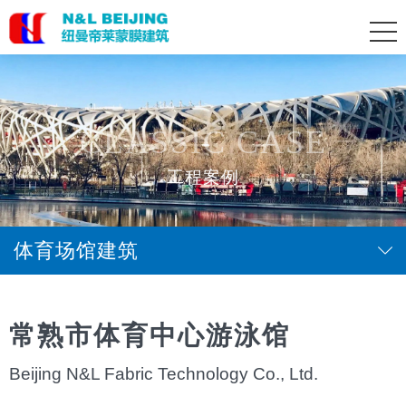
CLASSIC CASE
工程案例
体育场馆建筑
常熟市体育中心游泳馆
Beijing N&L Fabric Technology Co., Ltd.