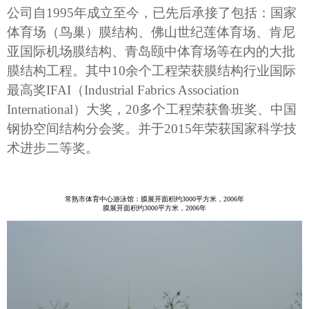
公司自1995年成立至今，已先后承接了包括：国家
体育场（鸟巢）膜结构、佛山世纪莲体育场、肯尼
亚国际机场膜结构、青岛颐中体育场等在内的大批
膜结构工程。其中10余个工程荣获膜结构行业国际
最高奖IFAI（Industrial Fabrics Association
International）大奖，20多个工程荣获鲁班奖、中国
钢协空间结构分会奖。并于2015年荣获国家科学技
术进步二等奖。
常熟市体育中心游泳馆：膜展开面积约3000平方米，2006年
膜展开面积约3000平方米，2006年