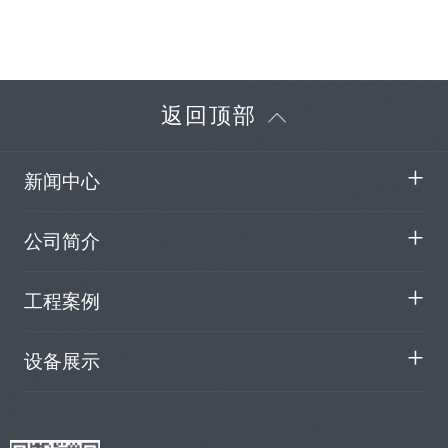
返回顶部
新闻中心
公司简介
工程案例
设备展示