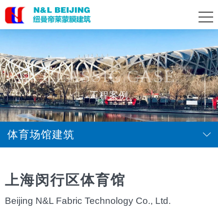
CLASSIC CASE
工程案例
体育场馆建筑
上海闵行区体育馆
Beijing N&L Fabric Technology Co., Ltd.