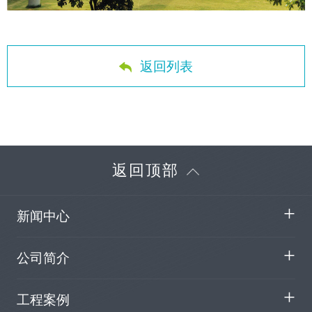
返回列表
返回顶部
新闻中心
公司简介
工程案例