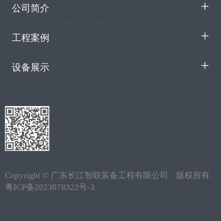
公司简介
工程案例
设备展示
Copyright ©
广东长江智联装备工程有限公司 版权所有
.
粤ICP备2023078322号-3